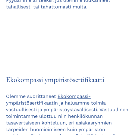
Pyydämme anteeksi, jos olemme loukanneet
tahallisesti tai tahattomasti muita.
Ekokompassi ympäristösertifikaatti
Olemme suorittaneet
Ekokompassi-
ympäristösertifikaatin
ja haluamme toimia
vastuullisesti ja ympäristöystävällisesti. Vastuullinen
toimintamme ulottuu niin henkilökunnan
tasavertaiseen kohteluun, eri asiakasryhmien
tarpeiden huomioimiseen kuin ympäristön