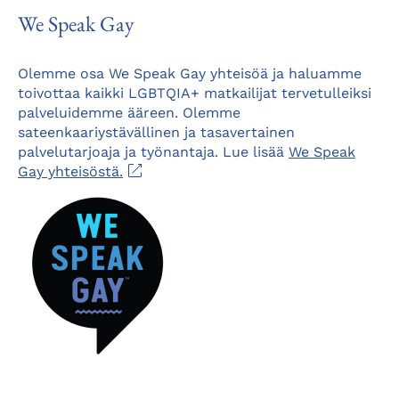
We Speak Gay
Olemme osa We Speak Gay yhteisöä ja haluamme
toivottaa kaikki LGBTQIA+ matkailijat tervetulleiksi
palveluidemme ääreen. Olemme
sateenkaariystävällinen ja tasavertainen
palvelutarjoaja ja työnantaja. Lue lisää
We Speak
Aukeaa
Gay yhteisöstä.
uuteen
välilehteen