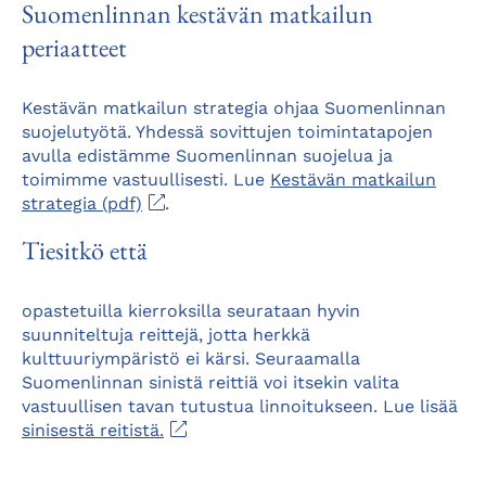
Suomenlinnan kestävän matkailun
periaatteet
Kestävän matkailun strategia ohjaa Suomenlinnan
suojelutyötä. Yhdessä sovittujen toimintatapojen
avulla edistämme Suomenlinnan suojelua ja
toimimme vastuullisesti. Lue
Kestävän matkailun
Aukeaa
strategia (pdf)
.
uuteen
Tiesitkö että
välilehteen
opastetuilla kierroksilla seurataan hyvin
suunniteltuja reittejä, jotta herkkä
kulttuuriympäristö ei kärsi. Seuraamalla
Suomenlinnan sinistä reittiä voi itsekin valita
vastuullisen tavan tutustua linnoitukseen. Lue lisää
Aukeaa
sinisestä reitistä.
uuteen
välilehteen