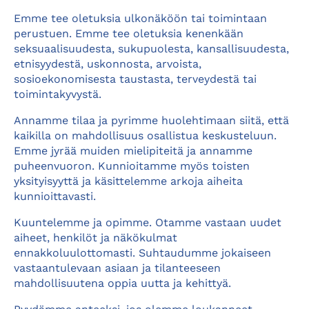
Emme tee oletuksia ulkonäköön tai toimintaan
perustuen. Emme tee oletuksia kenenkään
seksuaalisuudesta, sukupuolesta, kansallisuudesta,
etnisyydestä, uskonnosta, arvoista,
sosioekonomisesta taustasta, terveydestä tai
toimintakyvystä.
Annamme tilaa ja pyrimme huolehtimaan siitä, että
kaikilla on mahdollisuus osallistua keskusteluun.
Emme jyrää muiden mielipiteitä ja annamme
puheenvuoron. Kunnioitamme myös toisten
yksityisyyttä ja käsittelemme arkoja aiheita
kunnioittavasti.
Kuuntelemme ja opimme. Otamme vastaan uudet
aiheet, henkilöt ja näkökulmat
ennakkoluulottomasti. Suhtaudumme jokaiseen
vastaantulevaan asiaan ja tilanteeseen
mahdollisuutena oppia uutta ja kehittyä.