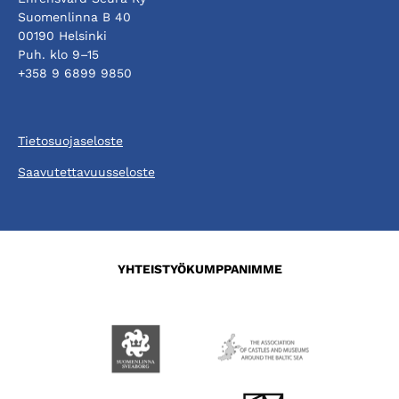
Suomenlinna B 40
00190 Helsinki
Puh. klo 9–15
+358 9 6899 9850
Tietosuojaseloste
Saavutettavuusseloste
YHTEISTYÖKUMPPANIMME
Aukeaa
Aukeaa
uuteen
uuteen
välilehteen
välilehteen
Aukeaa
Aukeaa