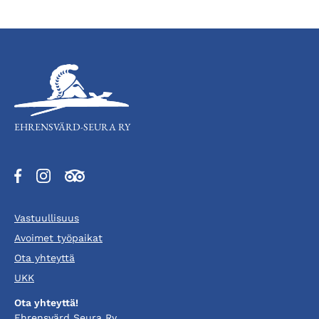
EHRENSVÄRD-SEURA RY
Aukeaa
Aukeaa
Aukeaa
uuteen
uuteen
uuteen
välilehteen
välilehteen
välilehteen
Vastuullisuus
Avoimet työpaikat
Ota yhteyttä
UKK
Ota yhteyttä!
Ehrensvärd Seura Ry