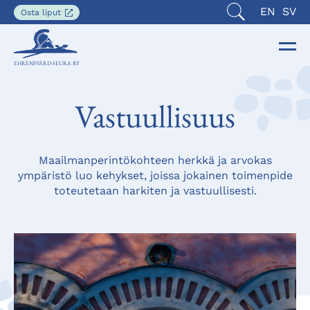
Nykyinen
ENGLISH
SVE
EN
SV
Aukeaa
Osta liput
Avaa
uuteen
kieli
haku
välilehteen
on
Ava
Sul
Suomi
EHRENSVÄRD-SEURA RY
nav
nav
Vastuullisuus
Maailmanperintökohteen herkkä ja arvokas
ympäristö luo kehykset, joissa jokainen toimenpide
toteutetaan harkiten ja vastuullisesti.