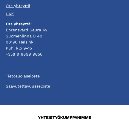
Ota yhteyttä
UKK
Ota yhteyttä!
Ehrensvärd Seura Ry
Suomenlinna B 40
00190 Helsinki
Puh. klo 9–15
+358 9 6899 9850
Tietosuojaseloste
Saavutettavuusseloste
YHTEISTYÖKUMPPANIMME