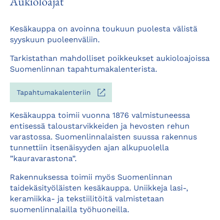
Aukioloajat
Kesäkauppa on avoinna toukuun puolesta välistä
syyskuun puoleenväliin.
Tarkistathan mahdolliset poikkeukset aukioloajoissa
Suomenlinnan tapahtumakalenterista.
Aukeaa
Tapahtumakalenteriin
uuteen
välilehteen
Kesäkauppa toimii vuonna 1876 valmistuneessa
entisessä taloustarvikkeiden ja hevosten rehun
varastossa. Suomenlinnalaisten suussa rakennus
tunnettiin itsenäisyyden ajan alkupuolella
”kauravarastona”.
Rakennuksessa toimii myös Suomenlinnan
taidekäsityöläisten kesäkauppa. Uniikkeja lasi-,
keramiikka- ja tekstiilitöitä valmistetaan
suomenlinnalailla työhuoneilla.