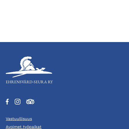
EHRENSVÄRD-SEURA RY
Aukeaa
Aukeaa
Aukeaa
uuteen
uuteen
uuteen
välilehteen
välilehteen
välilehteen
Vastuullisuus
Avoimet työpaikat