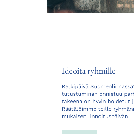
Ideoita ryhmille
Retkipäivä Suomenlinnass
tutustuminen onnistuu parh
takeena on hyvin hoidetut jä
Räätälöimme teille ryhmän
mukaisen linnoituspäivän.