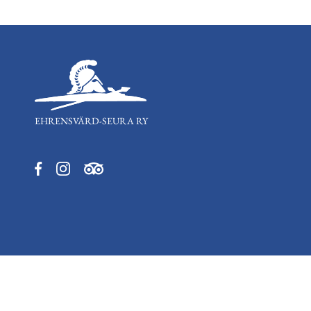
EHRENSVÄRD-SEURA RY
Aukeaa
Aukeaa
Aukeaa
uuteen
uuteen
uuteen
välilehteen
välilehteen
välilehteen