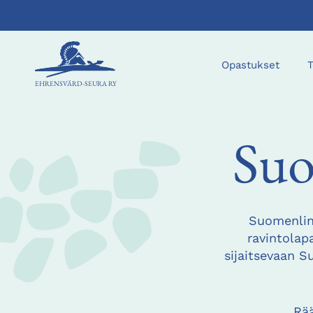
Opastukset
EHRENSVÄRD-SEURA RY
Suo
Suomenlinn
ravintolapa
sijaitsevaan 
Rää