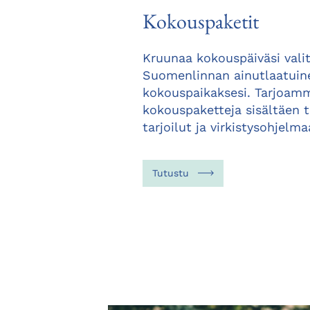
Kokouspaketit
Kruunaa kokouspäiväsi vali
Suomenlinnan ainutlaatuin
kokouspaikaksesi. Tarjoamm
kokouspaketteja sisältäen t
tarjoilut ja virkistysohjelma
Tutustu