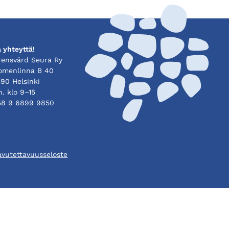
 yhteyttä!
rensvärd Seura Ry
omenlinna B 40
90 Helsinki
. klo 9–15
58 9 6899 9850
avutettavuusseloste