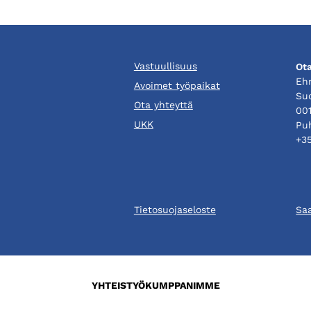
Vastuullisuus
Ota
Eh
Avoimet työpaikat
Su
Ota yhteyttä
001
UKK
Puh
+3
Tietosuojaseloste
Sa
YHTEISTYÖKUMPPANIMME