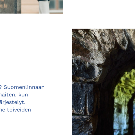
a? Suomenlinnaan
aiten, kun
rjestelyt.
ne toiveiden