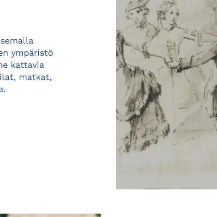
tsemalla
en ympäristö
e kattavia
ilat, matkat,
a.