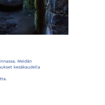
nnassa. Meidän
raukset kesäkaudella
tta.