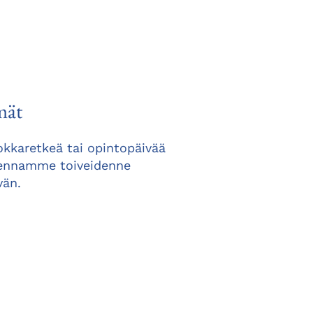
mät
okkaretkeä tai opintopäivää
kennamme toiveidenne
vän.