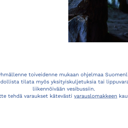
yhmällenne toiveidenne mukaan ohjelmaa Suomenli
lista tilata myös yksityiskuljetuksia tai lippuva
liikennöivään vesibussiin.
tte tehdä varaukset kätevästi
varauslomakkeen
kau