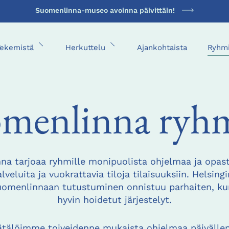
Suomenlinna-museo avoinna päivittäin!
Tekemistä
Herkuttelu
Ajankohtaista
Ryhmi
Avaa alavalikko
Avaa alavalikko
menlinna ryhm
a tarjoaa ryhmille monipuolista ohjelmaa ja opas
lveluita ja vuokrattavia tiloja tilaisuuksiin. Helsing
Suomenlinnaan tutustuminen onnistuu parhaiten, ku
hyvin hoidetut järjestelyt.
tälöimme toiveidenne mukaista ohjelmaa päivälle