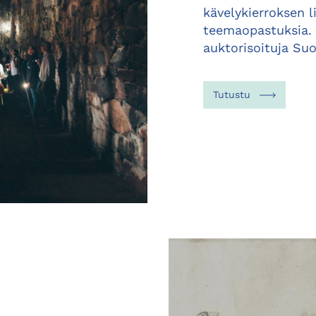
kävelykierroksen li
teemaopastuksia.
auktorisoituja Su
Tutustu