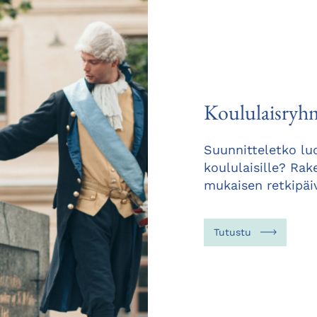
Koululaisryh
Suunnitteletko lu
koululaisille? Ra
mukaisen retkipäi
Tutustu