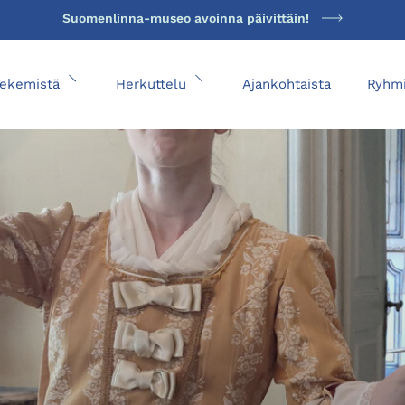
Suomenlinna-museo avoinna päivittäin!
Tekemistä
Herkuttelu
Ajankohtaista
Ryhmi
Avaa alavalikko
Avaa alavalikko