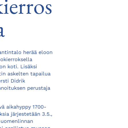
ierros
a
antintalo herää eloon
okierroksella
n koti. Lisäksi
in askelten tapailua
rsti Didrik
nnoituksen perustaja
ävä aikahyppy 1700-
sia järjestetään 3.5.,
ä Suomenlinnan