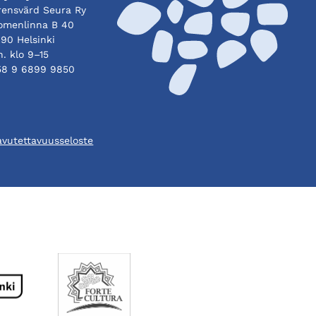
rensvärd Seura Ry
omenlinna B 40
90 Helsinki
. klo 9–15
58 9 6899 9850
avutettavuusseloste
Aukeaa
Aukeaa
uuteen
uuteen
välilehteen
välilehteen