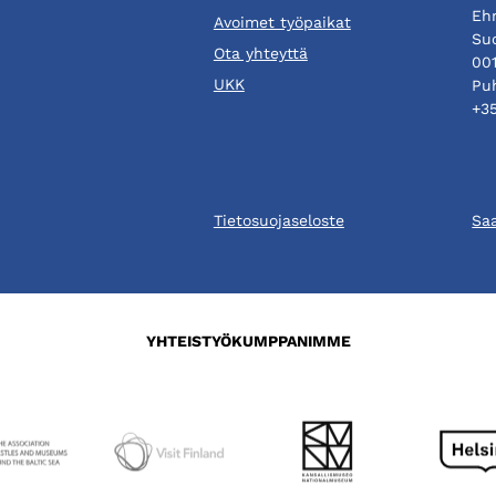
Eh
Avoimet työpaikat
Su
Ota yhteyttä
001
UKK
Puh
+3
Tietosuojaseloste
Sa
YHTEISTYÖKUMPPANIMME
Aukeaa
Aukeaa
Aukeaa
uuteen
uuteen
uuteen
n
välilehteen
välilehteen
välilehteen