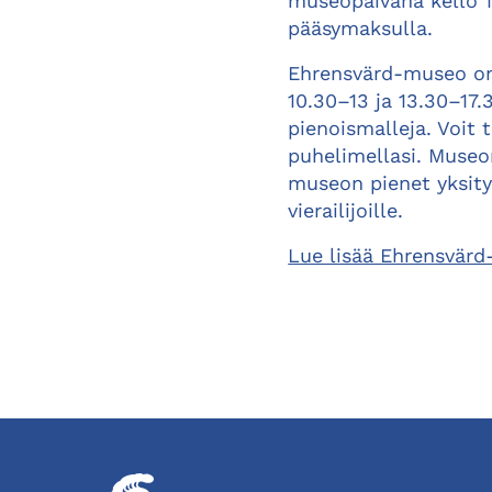
museopäivänä kello 1
pääsymaksulla.
Ehrensvärd-museo on 
10.30–13 ja 13.30–17.
pienoismalleja. Voit
puhelimellasi. Museo
museon pienet yksityi
vierailijoille.
Lue lisää Ehrensvär