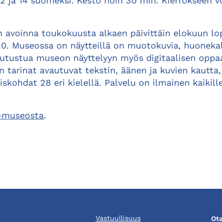
2 ja 14 suomeksi. Kesto noin 30 min. Kierrokseen v
avoinna toukokuusta alkaen päivittäin elokuun lop
30. Museossa on näytteillä on muotokuvia, huonekal
 tutustua museon näyttelyyn myös digitaalisen oppa
n tarinat avautuvat tekstin, äänen ja kuvien kautta
skohdat 28 eri kielellä. Palvelu on ilmainen kaikil
d-museosta
.
Vastuullisuus
Ota