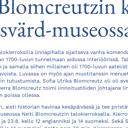
 Blomcreutzin k
svärd-museoss
lokierroksilla linnapihalla sijaitseva vanha komend
n 1700-luvun tunnelmaan aidossa interiöörissä. Tal
a samalla siihen millainen oli 1700-luvun aatelisto
 tavoista. Luvassa on myös ajan muotitanssin menuet
hin tutustumista. Sofia Ulrika Blomcreutz oli oli eve
Herra Blomcreutz toimi linnoitustöiden johtajana li
n poissa ollessa.
 aisti historian havinaa kesäpäivässä ja tee pirist
seossa Neiti Blomcreutzin talokierroksella. Kierrok
.8. ja 23.8. kello 12 englanniksi ja 14 suomeksi. Sek