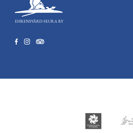
EHRENSVÄRD-SEURA RY
Aukeaa
Aukeaa
Aukeaa
uuteen
uuteen
uuteen
välilehteen
välilehteen
välilehteen
Aukeaa
uuteen
välilehtee