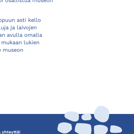
oi osallistua museon
puun asti kello
uja ja laivojen
an avulla omalla
, mukaan lukien
le museon
 yhteyttä!