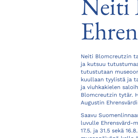
Neiti
Ehren
Neiti Blomcreutzin ta
ja kutsuu tutustumaa
tutustutaan museoon j
kuullaan tyylistä ja
ja viuhkakielen saloi
Blomcreutzin tytär. 
Augustin Ehrensvärdi
Saavu Suomenlinnaan,
luvulle Ehrensvärd-mu
17.5. ja 31.5 sekä 16