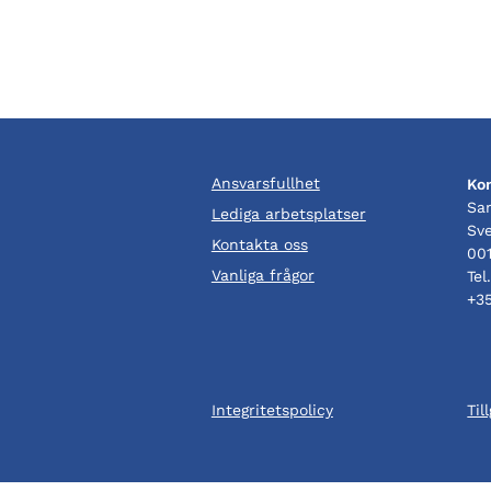
Ansvarsfullhet
Ko
Sa
Lediga arbetsplatser
Sv
Kontakta oss
001
Vanliga frågor
Tel
+3
Integritetspolicy
Til