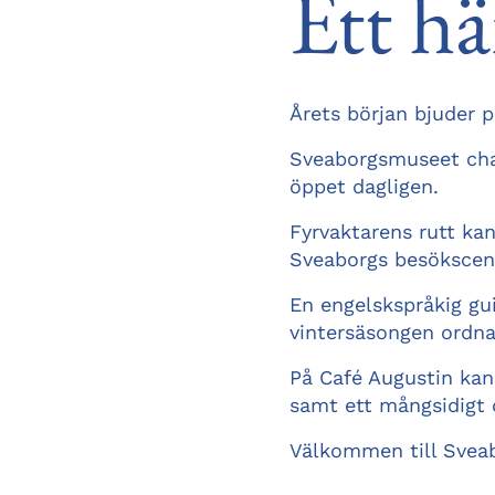
Ett hä
Årets början bjuder p
Sveaborgsmuseet char
öppet dagligen.
Fyrvaktarens rutt kan
Sveaborgs besökscen
En engelskspråkig gu
vintersäsongen ordna
På Café Augustin kan 
samt ett mångsidigt 
Välkommen till Svea