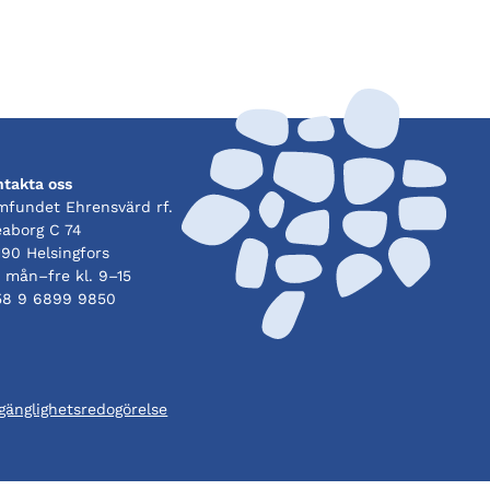
ntakta oss
mfundet Ehrensvärd rf.
eaborg C 74
90 Helsingfors
. mån–fre kl. 9–15
58 9 6899 9850
lgänglighetsredogörelse