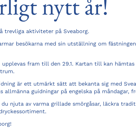
rligt nytt år!
å trevliga aktiviteter på Sveaborg.
mar besökarna med sin utställning om fästningens
 upplevas fram till den 29.1. Kartan till kan hämtas
trum.
idning är ett utmärkt sätt att bekanta sig med Svea
s allmänna guidningar på engelska på måndagar, fr
du njuta av varma grillade smörgåsar, läckra tradit
dryckessortiment.
borg!