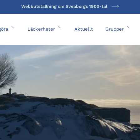
Webbutställning om Sveaborgs 1900-tal
göra
Läckerheter
Aktuellt
Grupper
Öppna undermeny
Öppna undermeny
Öpp